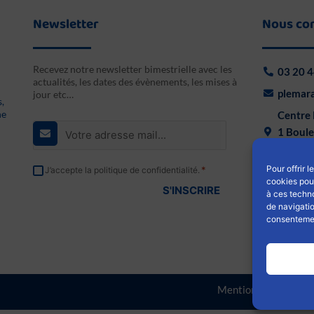
Newsletter
Nous co
Recevez notre newsletter bimestrielle avec les
03 20 4
actualités, les dates des évènements, les mises à
plemara
jour etc…
s,
E-
ne
Centre 
mail
1 Boule
*
59000 L
RGPD
Pour offrir 
*
J’accepte la politique de confidentialité.
F
cookies pour
*
a
à ces techn
de navigatio
c
consentement
e
b
o
o
Mentions légales
|
C
k