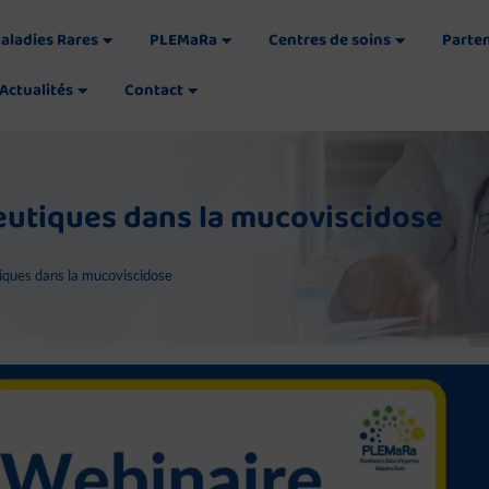
aladies Rares
PLEMaRa
Centres de soins
Parte
Actualités
Contact
eutiques dans la mucoviscidose
iques dans la mucoviscidose