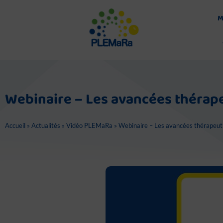
Aller
au
M
contenu
Webinaire – Les avancées thérap
Accueil
»
Actualités
»
Vidéo PLEMaRa
»
Webinaire – Les avancées thérapeut