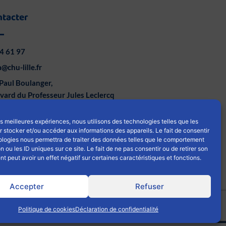
ntacter
4 61 97
@chu-lille.fr
Paul Boulanger,
vard du Professeur Jules Leclercq
ille
les meilleures expériences, nous utilisons des technologies telles que les
L
Y
 stocker et/ou accéder aux informations des appareils. Le fait de consentir
i
o
ologies nous permettra de traiter des données telles que le comportement
n ou les ID uniques sur ce site. Le fait de ne pas consentir ou de retirer son
n
u
 peut avoir un effet négatif sur certaines caractéristiques et fonctions.
k
t
e
u
Accepter
Refuser
d
b
i
e
ookies
|
Politique de confidentialités
Politique de cookies
Déclaration de confidentialité
n