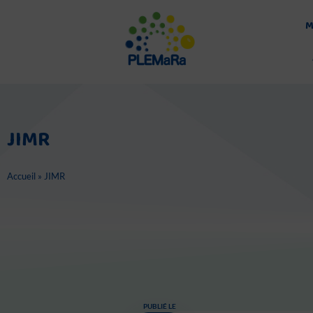
Aller
au
M
contenu
JIMR
Accueil
»
JIMR
PUBLIÉ LE