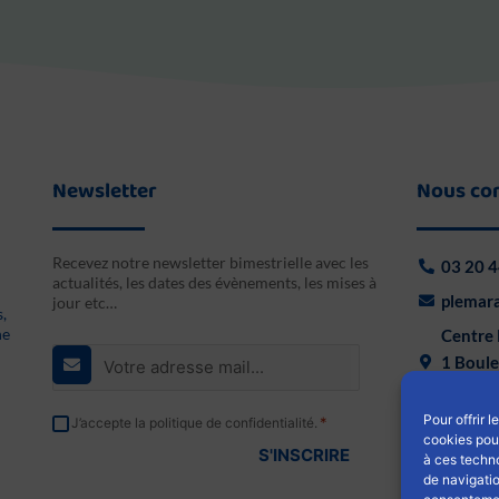
Newsletter
Nous co
Recevez notre newsletter bimestrielle avec les
03 20 4
actualités, les dates des évènements, les mises à
plemara
jour etc…
s,
E-
ne
Centre 
mail
1 Boule
*
59000 L
RGPD
Pour offrir 
*
J’accepte la politique de confidentialité.
F
cookies pour
*
a
à ces techn
de navigatio
c