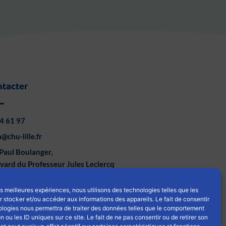
ntacter
4 61 97
@chu-lille.fr
Paul Boulanger,
vard du Professeur Jules Leclercq
ille
les meilleures expériences, nous utilisons des technologies telles que les
L
Y
 stocker et/ou accéder aux informations des appareils. Le fait de consentir
i
o
ologies nous permettra de traiter des données telles que le comportement
n ou les ID uniques sur ce site. Le fait de ne pas consentir ou de retirer son
n
u