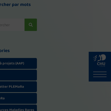
rcher par mots
cher
ories
à projets (AAP)
etter PLEMaRa
aRa
urces Maladies Rares