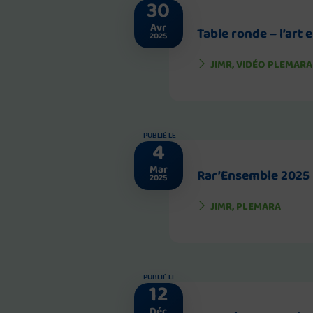
30
Avr
Table ronde – l’art e
2025
JIMR
,
VIDÉO PLEMARA
PUBLIÉ LE
4
Mar
Rar’Ensemble 2025
2025
JIMR
,
PLEMARA
PUBLIÉ LE
12
Déc