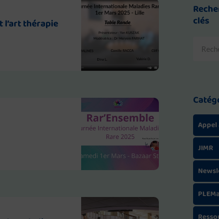
Reche
clés
t l’art thérapie
Recher
Catég
Appel 
JIMR
Newsl
PLEM
Resso