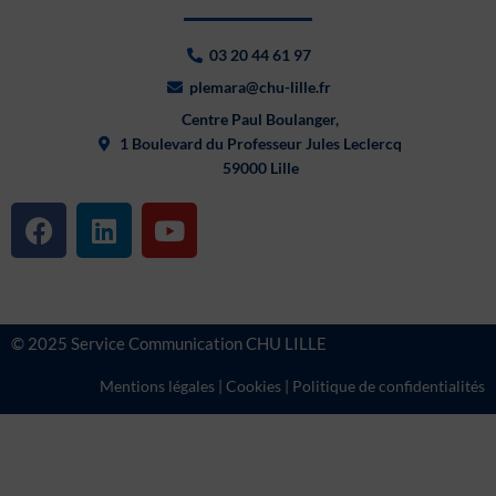
03 20 44 61 97
plemara@chu-lille.fr
Centre Paul Boulanger,
1 Boulevard du Professeur Jules Leclercq
59000 Lille
F
L
Y
a
i
o
c
n
u
e
k
t
b
e
u
© 2025 Service Communication CHU LILLE
o
d
b
o
i
e
Mentions légales
|
Cookies
|
Politique de confidentialités
k
n