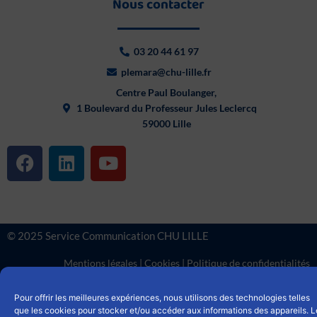
Nous contacter
03 20 44 61 97
plemara@chu-lille.fr
Centre Paul Boulanger,
1 Boulevard du Professeur Jules Leclercq
59000 Lille
F
L
Y
a
i
o
c
n
u
e
k
t
b
e
u
© 2025 Service Communication CHU LILLE
o
d
b
o
i
e
Mentions légales
|
Cookies
|
Politique de confidentialités
k
n
Pour offrir les meilleures expériences, nous utilisons des technologies telles
que les cookies pour stocker et/ou accéder aux informations des appareils. L