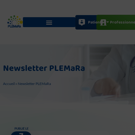
Aller
au
contenu
Patients
Professionne
Newsletter PLEMaRa
Accueil
»
Newsletter PLEMaRa
PUBLIÉ LE
Page
Page
Page
Page