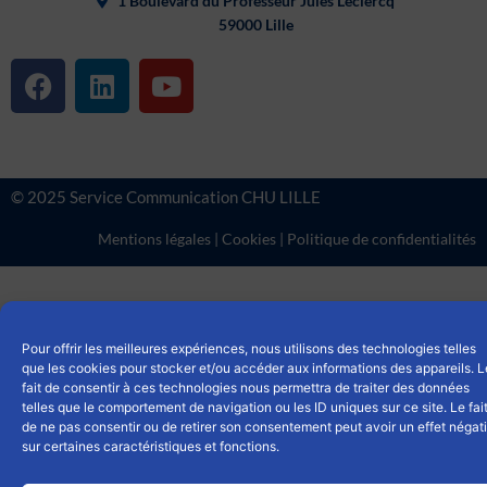
1 Boulevard du Professeur Jules Leclercq
59000 Lille
F
L
Y
a
i
o
c
n
u
e
k
t
b
e
u
© 2025 Service Communication CHU LILLE
o
d
b
o
i
e
Mentions légales
|
Cookies
|
Politique de confidentialités
k
n
Pour offrir les meilleures expériences, nous utilisons des technologies telles
que les cookies pour stocker et/ou accéder aux informations des appareils. L
fait de consentir à ces technologies nous permettra de traiter des données
telles que le comportement de navigation ou les ID uniques sur ce site. Le fai
de ne pas consentir ou de retirer son consentement peut avoir un effet négati
sur certaines caractéristiques et fonctions.