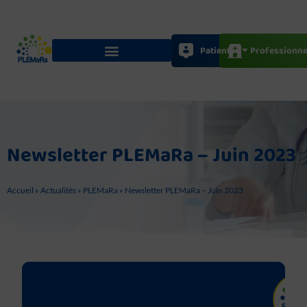
Aller
au
contenu
Patients
Professionne
Newsletter PLEMaRa – Juin 2023
Accueil
»
Actualités
»
PLEMaRa
»
Newsletter PLEMaRa – Juin 2023