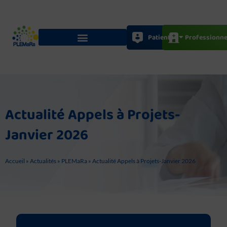
Aller
au
contenu
Patients
Professionne
Actualité Appels à Projets-
Janvier 2026
Accueil
»
Actualités
»
PLEMaRa
»
Actualité Appels à Projets-Janvier 2026