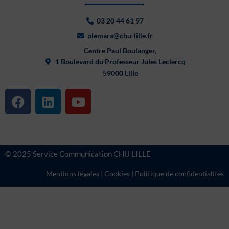
03 20 44 61 97
plemara@chu-lille.fr
Centre Paul Boulanger,
1 Boulevard du Professeur Jules Leclercq
59000 Lille
F
L
Y
a
i
o
c
n
u
e
k
t
b
e
u
© 2025 Service Communication CHU LILLE
o
d
b
o
i
e
Mentions légales
|
Cookies
|
Politique de confidentialités
k
n