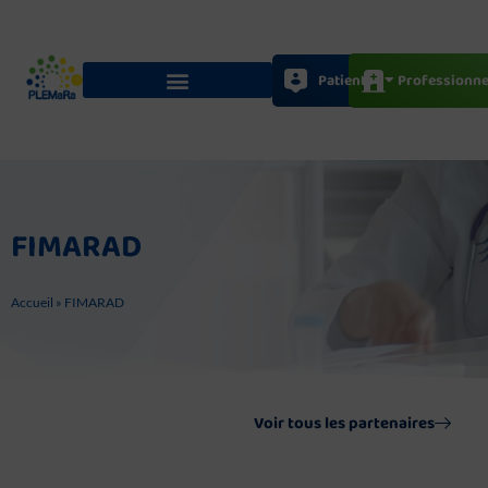
Aller
au
contenu
Patients
Professionne
FIMARAD
Accueil
»
FIMARAD
Voir tous les partenaires