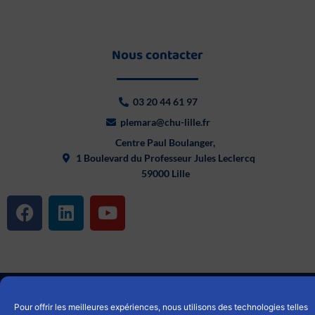
Nous contacter
03 20 44 61 97
plemara@chu-lille.fr
Centre Paul Boulanger,
1 Boulevard du Professeur Jules Leclercq
59000 Lille
F
L
Y
a
i
o
c
n
u
e
k
t
b
e
u
© 2025 Service Communication CHU LILLE
o
d
b
o
i
e
Pour offrir les meilleures expériences, nous utilisons des technologies telles
Mentions légales
|
Cookies
|
Politique de confidentialités