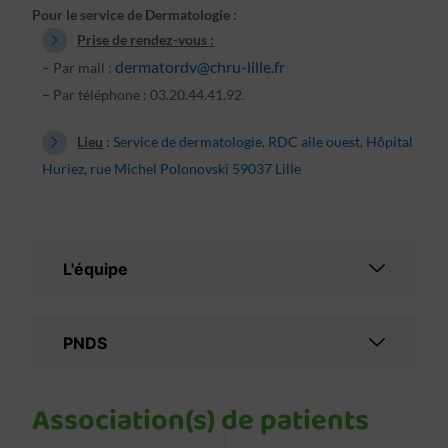
Pour le service de Dermatologie :
Prise de rendez-vous :
dermatordv@chru-lille.fr
– Par mail :
– Par téléphone : 03.20.44.41.92.
Lieu
:
Service de dermatologie, RDC aile ouest, Hôpital
Huriez, rue Michel Polonovski 59037 Lille
L'équipe
PNDS
Association(s) de patients