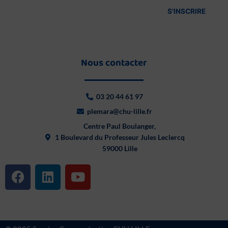
*
Nous contacter
03 20 44 61 97
plemara@chu-lille.fr
Centre Paul Boulanger,
1 Boulevard du Professeur Jules Leclercq
59000 Lille
F
L
Y
a
i
o
c
n
u
e
k
t
b
e
u