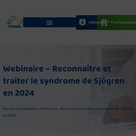
Aller
au
contenu
Patients
Professionne
Webinaire – Reconnaître et
traiter le syndrome de Sjögren
en 2024
Accueil
»
Événements
»
Webinaire – Reconnaître et traiter le syndrome de Sjögren
en 2024