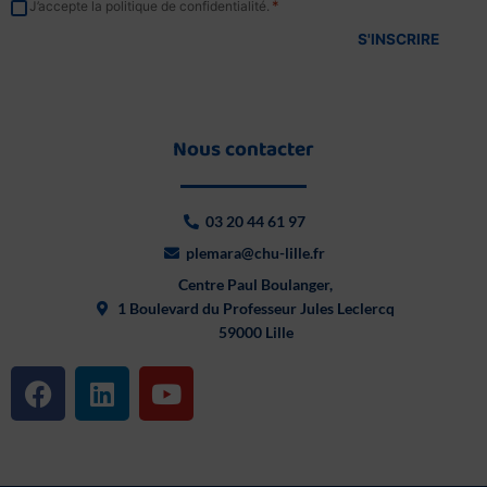
RGPD
*
J’accepte la politique de confidentialité.
*
Nous contacter
03 20 44 61 97
plemara@chu-lille.fr
Centre Paul Boulanger,
1 Boulevard du Professeur Jules Leclercq
59000 Lille
F
L
Y
a
i
o
c
n
u
e
k
t