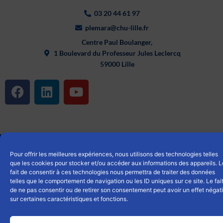
03 20 44 61 97
plemara@chu-lille.fr
Centre Paul Boulanger,
1 Boulevard du Professeur Jules Leclercq
59000 Lille
F
L
Y
a
i
o
c
n
u
e
k
t
b
e
u
© 2025 Service Communication CHU LILLE
o
d
b
Pour offrir les meilleures expériences, nous utilisons des technologies telles
o
i
e
Mentions légales
|
Cookies
|
Politique de confidentialités
que les cookies pour stocker et/ou accéder aux informations des appareils. L
k
n
fait de consentir à ces technologies nous permettra de traiter des données
telles que le comportement de navigation ou les ID uniques sur ce site. Le fai
de ne pas consentir ou de retirer son consentement peut avoir un effet négati
sur certaines caractéristiques et fonctions.