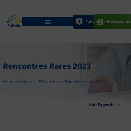
Aller
au
contenu
Patients
Professionne
Rencontres Rares 2023
Accueil
»
Événements
»
Maladies Rares
»
Rencontres Rares 2023
Voir l'agenda