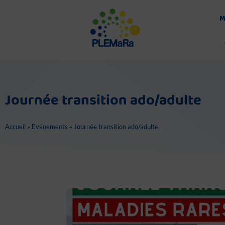
Aller
au
M
contenu
Journée transition ado/adulte
Accueil
»
Événements
»
Journée transition ado/adulte