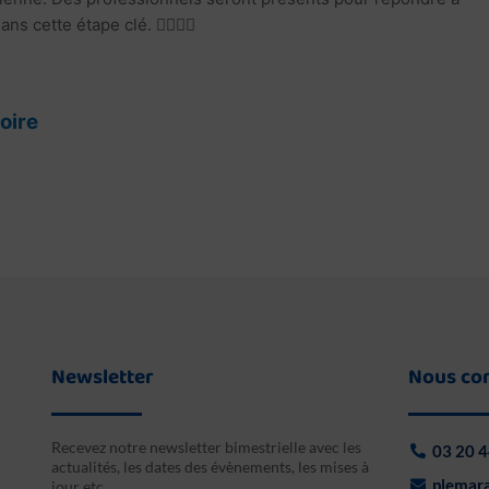
cette étape clé. 👩‍⚕️👨‍⚕️
oire
Newsletter
Nous co
Recevez notre newsletter bimestrielle avec les
03 20 4
actualités, les dates des évènements, les mises à
plemara
jour etc…