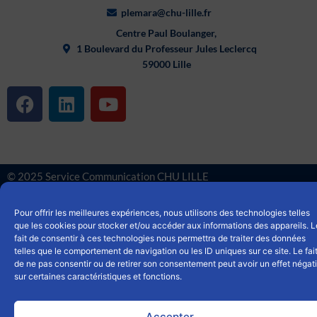
plemara@chu-lille.fr
Centre Paul Boulanger,
1 Boulevard du Professeur Jules Leclercq
59000 Lille
F
L
Y
a
i
o
c
n
u
e
k
t
b
e
u
© 2025 Service Communication CHU LILLE
o
d
b
o
i
e
Mentions légales
|
Cookies
|
Politique de confidentialités
Pour offrir les meilleures expériences, nous utilisons des technologies telles
k
n
que les cookies pour stocker et/ou accéder aux informations des appareils. L
fait de consentir à ces technologies nous permettra de traiter des données
telles que le comportement de navigation ou les ID uniques sur ce site. Le fai
de ne pas consentir ou de retirer son consentement peut avoir un effet négati
sur certaines caractéristiques et fonctions.
Accepter