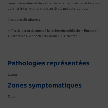
réseau de soutien et de solidarité, aider les malades et familles
dans les interrogations que suscite la maladie lupique.
Nos objectifs phares :
➢
Participer activement à la recherche médicale
➢
Encadrer
➢
Informer
➢
Apporter du soutien
➢
Orienter
Pathologies représentées
Lupus
Zones symptomatiques
Tous