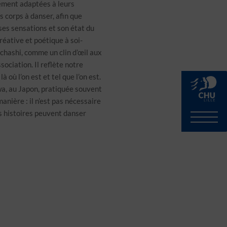
rement adaptées à leurs
 corps à danser, afin que
ses sensations et son état du
éative et poétique à soi-
chashi, comme un clin d’œil aux
ociation. Il reflète notre
où l’on est et tel que l’on est.
awa, au Japon, pratiquée souvent
anière : il n’est pas nécessaire
les histoires peuvent danser