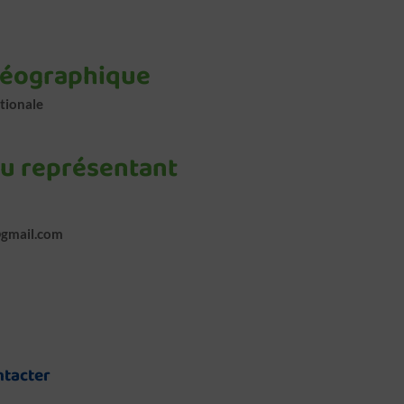
géographique
tionale
du représentant
@gmail.com
ntacter