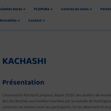
aladies Rares
PLEMaRa
Centres de soins
Parte
Actualités
Contact
KACHASHI
Présentation
L’association Kachashi propose, depuis 2020, des ateliers de mouv
de Lille destinés aux familles touchées par la maladie de Huntington
construit ces ateliers avec les participants. En les observant et en