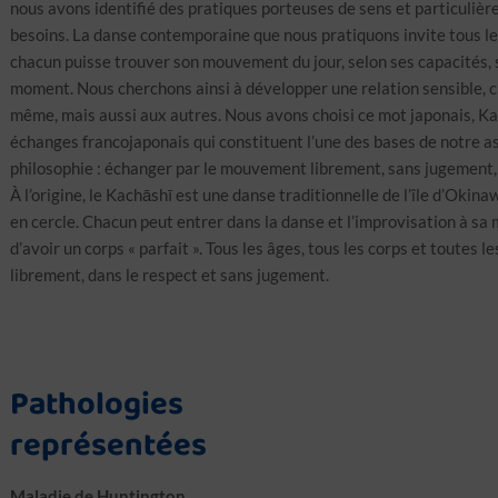
nous avons identifié des pratiques porteuses de sens et particuliè
besoins. La danse contemporaine que nous pratiquons invite tous les
chacun puisse trouver son mouvement du jour, selon ses capacités, 
moment. Nous cherchons ainsi à développer une relation sensible, cr
même, mais aussi aux autres. Nous avons choisi ce mot japonais, Ka
échanges francojaponais qui constituent l’une des bases de notre ass
philosophie : échanger par le mouvement librement, sans jugement, là 
À l’origine, le Kachāshī est une danse traditionnelle de l’île d’Okin
en cercle. Chacun peut entrer dans la danse et l’improvisation à sa m
d’avoir un corps « parfait ». Tous les âges, tous les corps et toutes 
librement, dans le respect et sans jugement.
Pathologies
représentées
Maladie de Huntington