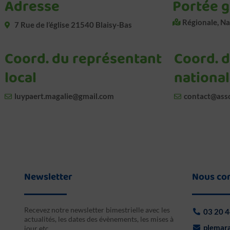
Adresse
Portée 
Régionale, Na
7 Rue de l’église 21540 Blaisy-Bas
Coord. du représentant
Coord. 
local
national
luypaert.magalie@gmail.com
contact@asso
Newsletter
Nous co
Recevez notre newsletter bimestrielle avec les
03 20 4
actualités, les dates des évènements, les mises à
plemara
jour etc…