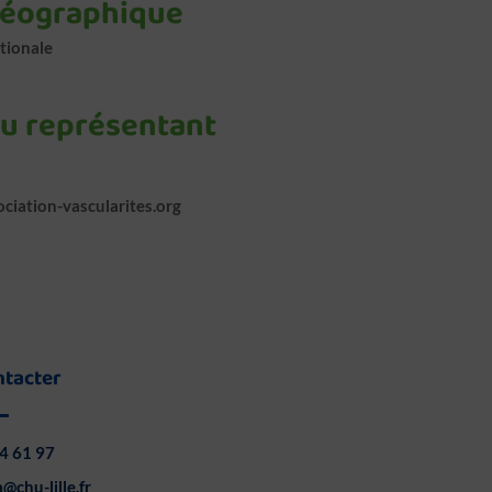
géographique
tionale
du représentant
ciation-vascularites.org
ntacter
4 61 97
@chu-lille.fr