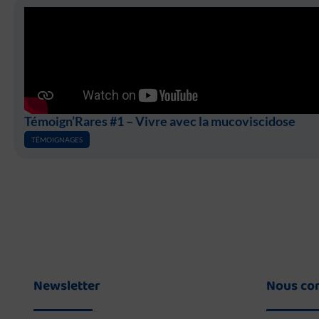
Témoign’Rares #1 – Vivre avec la mucoviscidose
TÉMOIGNAGES
Newsletter
Nous co