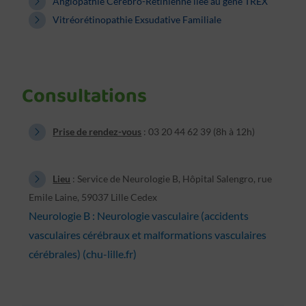
Angiopathie Cérébro-Rétinienne liée au gène TREX
Vitréorétinopathie Exsudative Familiale
Consultations
Prise de rendez-vous
: 03 20 44 62 39 (8h à 12h)
Lieu
: Service de Neurologie B, Hôpital Salengro, rue
Emile Laine, 59037 Lille Cedex
Neurologie B : Neurologie vasculaire (accidents
vasculaires cérébraux et malformations vasculaires
cérébrales) (chu-lille.fr)