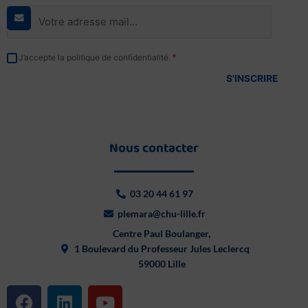
mail
*
RGPD
*
J’accepte la politique de confidentialité.
*
Nous contacter
03 20 44 61 97
plemara@chu-lille.fr
Centre Paul Boulanger,
1 Boulevard du Professeur Jules Leclercq
59000 Lille
F
L
Y