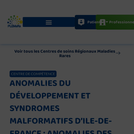
Aller
au
contenu
Patients
Professionne
Voir tous les Centres de soins Régionaux Maladies
Rares
CENTRE DE COMPÉTENCE
ANOMALIES DU
DÉVELOPPEMENT ET
SYNDROMES
MALFORMATIFS D’ILE-DE-
FRANCE : ANOMALIES DES