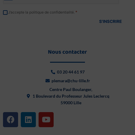
RGPD
*
J’accepte la politique de confidentialité.
*
Nous contacter
03 20 44 61 97
plemara@chu-lille.fr
Centre Paul Boulanger,
1 Boulevard du Professeur Jules Leclercq
59000 Lille
F
L
Y
a
i
o
c
n
u