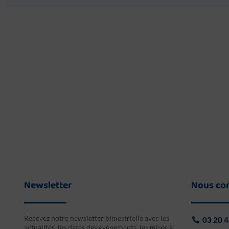
Newsletter
Nous co
Recevez notre newsletter bimestrielle avec les
03 20 4
actualités, les dates des évènements, les mises à