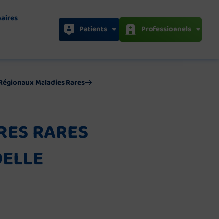
naires
Patients
Professionnels
s Régionaux Maladies Rares
RES RARES
OELLE