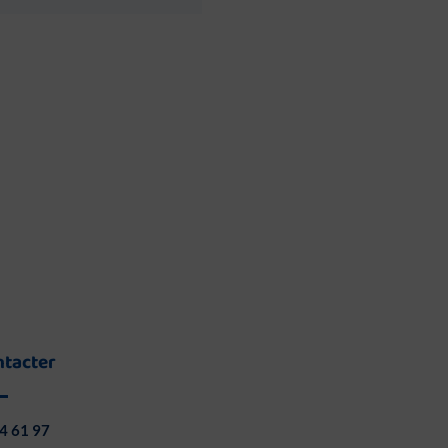
ntacter
4 61 97