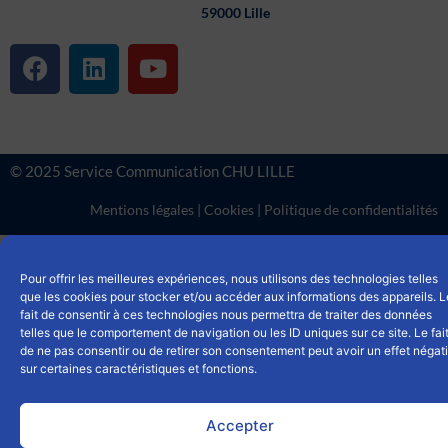
59000 Lille
F
L
Y
a
i
o
c
n
u
e
k
t
b
e
u
© 2025 Service Communication CHU LILLE
o
d
b
o
i
e
Mentions légales
|
Cookies
|
Politique de confidentialités
k
n
Pour offrir les meilleures expériences, nous utilisons des technologies telles
que les cookies pour stocker et/ou accéder aux informations des appareils. L
fait de consentir à ces technologies nous permettra de traiter des données
telles que le comportement de navigation ou les ID uniques sur ce site. Le fai
de ne pas consentir ou de retirer son consentement peut avoir un effet négati
sur certaines caractéristiques et fonctions.
Accepter