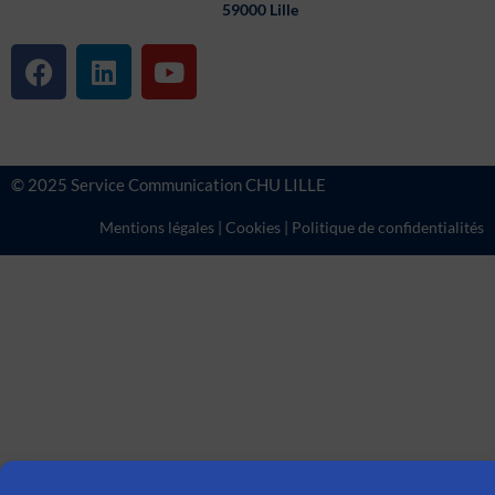
59000 Lille
F
L
Y
a
i
o
c
n
u
e
k
t
b
e
u
© 2025 Service Communication CHU LILLE
o
d
b
o
i
e
Mentions légales
|
Cookies
|
Politique de confidentialités
k
n