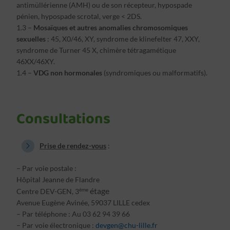
antimüllérienne (AMH) ou de son récepteur, hypospade
pénien, hypospade scrotal, verge < 2DS.
1.3 –
Mosaïques et autres anomalies chromosomiques
sexuelles
: 45, X0/46, XY, syndrome de klinefelter 47, XXY,
syndrome de Turner 45 X, chimère tétragamétique
46XX/46XY.
1.4 –
VDG non hormonales
(syndromiques ou malformatifs).
Consultations
Prise de rendez-vous
:
– Par voie postale :
Hôpital Jeanne de Flandre
étage
ème
Centre DEV-GEN, 3
Avenue Eugène Avinée, 59037 LILLE cedex
– Par téléphone : Au 03 62 94 39 66
– Par voie électronique :
devgen@chu-lille.fr