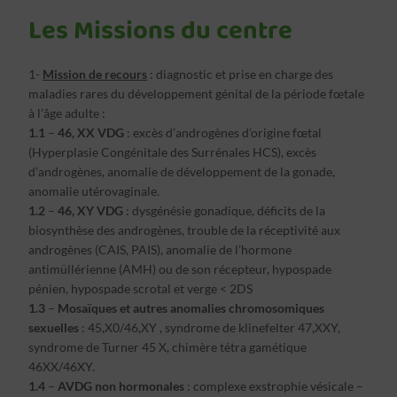
Les Missions du centre
1-
Mission de recours
: diagnostic et prise en charge des
maladies rares du développement génital de la période fœtale
à l’âge adulte :
1.1
–
46, XX VDG
: excès d’androgènes d’origine fœtal
(Hyperplasie Congénitale des Surrénales HCS), excès
d’androgènes, anomalie de développement de la gonade,
anomalie utérovaginale.
1.2
–
46, XY VDG
: dysgénésie gonadique, déficits de la
biosynthèse des androgènes, trouble de la réceptivité aux
androgènes (CAIS, PAIS), anomalie de l’hormone
antimüllérienne (AMH) ou de son récepteur, hypospade
pénien, hypospade scrotal et verge < 2DS
1.3
–
Mosaïques et autres anomalies chromosomiques
sexuelles
: 45,X0/46,XY , syndrome de klinefelter 47,XXY,
syndrome de Turner 45 X, chimère tétra gamétique
46XX/46XY.
1.4
–
AVDG non hormonales
: complexe exstrophie vésicale –