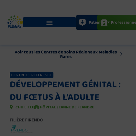
Aller
au
contenu
Patients
Professionne
Voir tous les Centres de soins Régionaux Maladies
Rares
CENTRE DE RÉFÉRENCE
DÉVELOPPEMENT GÉNITAL :
DU FŒTUS À L’ADULTE
CHU LILLE
HÔPITAL JEANNE DE FLANDRE
FILIÈRE FIRENDO