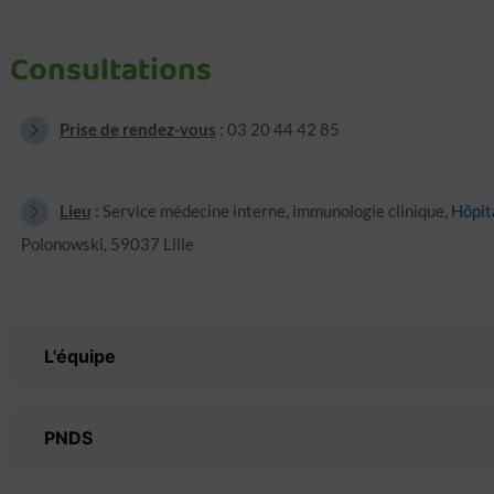
Consultations
Prise de rendez-vous
: 03 20 44 42 85
Lieu
:
Service médecine interne, immunologie clinique,
Hôpit
Polonowski, 59037 Lille
L'équipe
PNDS