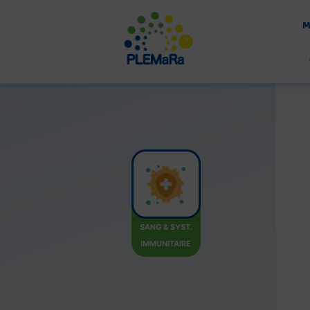
Aller
au
M
contenu
SANG & SYST.
IMMUNITAIRE