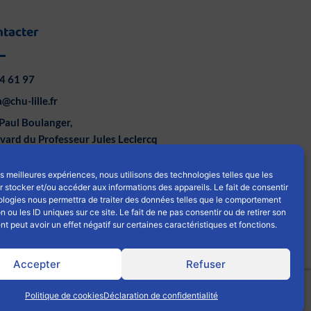
ntacter
4 61 97
@chu-lille.fr
Paul Boulanger,
vard du Professeur Jules Leclercq
ille
les meilleures expériences, nous utilisons des technologies telles que les
L
Y
 stocker et/ou accéder aux informations des appareils. Le fait de consentir
i
o
ologies nous permettra de traiter des données telles que le comportement
n ou les ID uniques sur ce site. Le fait de ne pas consentir ou de retirer son
n
u
 peut avoir un effet négatif sur certaines caractéristiques et fonctions.
k
t
e
u
Accepter
Refuser
d
b
i
e
ookies
|
Politique de confidentialités
Politique de cookies
Déclaration de confidentialité
n