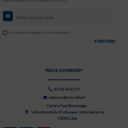
des évènements, les mises à jour etc…
E-
mail
*
RGPD
*
J’accepte la politique de confidentialité.
*
Nous contacter
03 20 44 61 97
plemara@chu-lille.fr
Centre Paul Boulanger,
1 Boulevard du Professeur Jules Leclercq
59000 Lille