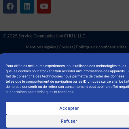
F
L
Y
a
i
o
c
n
u
e
k
t
b
e
u
© 2025 Service Communication CHU LILLE
o
d
b
o
i
e
Mentions légales
|
Cookies
|
Politique de confidentialités
k
n
Pour offrir les meilleures expériences, nous utilisons des technologies telles
que les cookies pour stocker et/ou accéder aux informations des appareils. L
fait de consentir à ces technologies nous permettra de traiter des données
telles que le comportement de navigation ou les ID uniques sur ce site. Le fai
de ne pas consentir ou de retirer son consentement peut avoir un effet négati
sur certaines caractéristiques et fonctions.
Accepter
Refuser